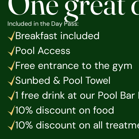
One great 
Included in the Day Pass: 
Breakfast included
Pool Access
Free entrance to the gym
Sunbed & Pool Towel
1 free drink at our Pool Ba
10% discount on food
10% discount on all treatm