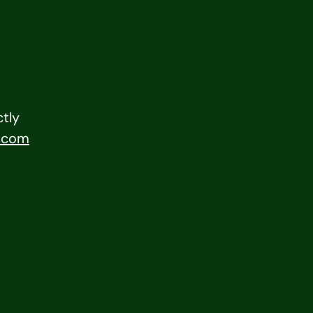
tly
.com