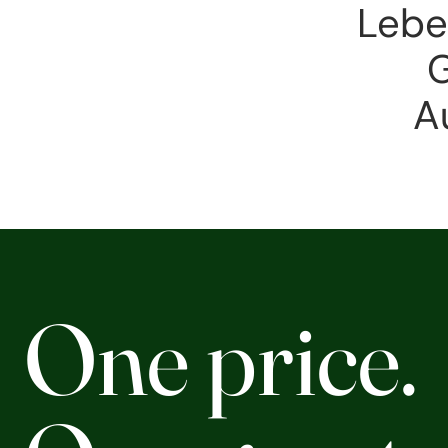
Leben
G
A
One price.