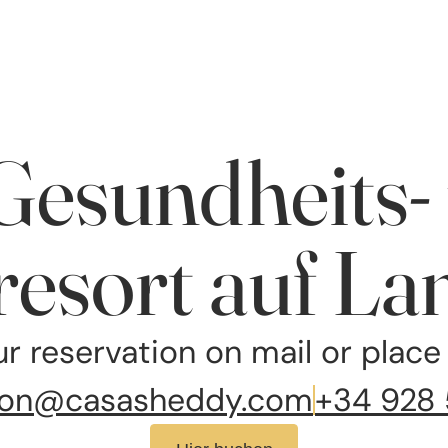
Gesundheits- 
resort auf La
r reservation on mail or place
ion@casasheddy.com
+34 928 