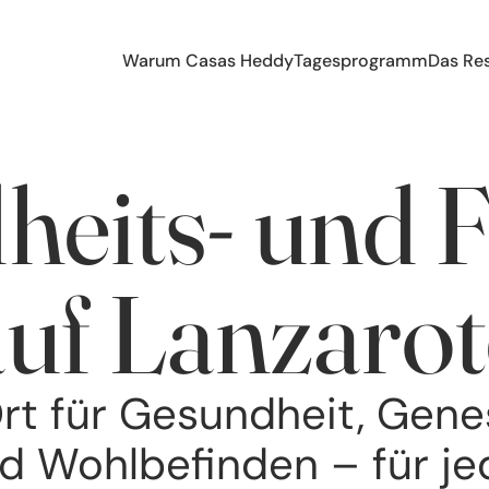
Warum Casas Heddy
Tagesprogramm
Das Re
eits- und F
auf Lanzarot
Ort für Gesundheit, Gene
d Wohlbefinden – für jed