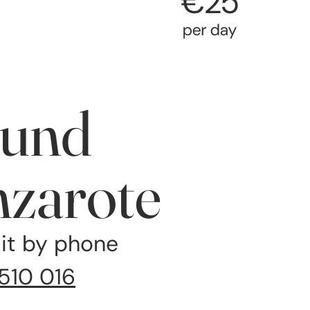
und 
nzarote
 it by phone
510 016