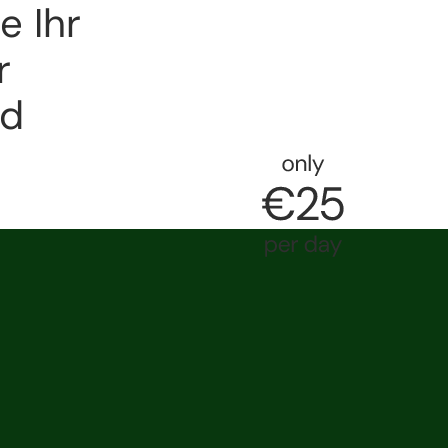
 Ihr 
 
d 