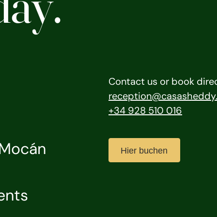
day.
Contact us or book direc
reception@casasheddy
+34 928 510 016
r Mocán
Hier buchen
ents 